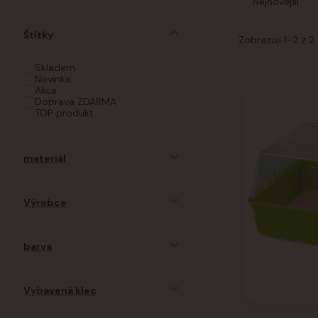
Nejnovější
Štítky
Zobrazuji 1-2 z 2
Skladem
Novinka
Akce
Doprava ZDARMA
TOP produkt
materiál
Výrobce
barva
Vybavená klec