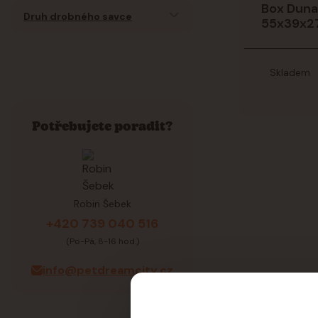
Box Duna
Druh drobného savce
55x39x2
Skladem
Potřebujete poradit?
Robin Šebek
+420 739 040 516
(Po-Pá, 8-16 hod.)
info@petdreamcity.cz