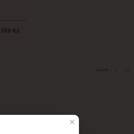
1 159 Kč
strana
z 1