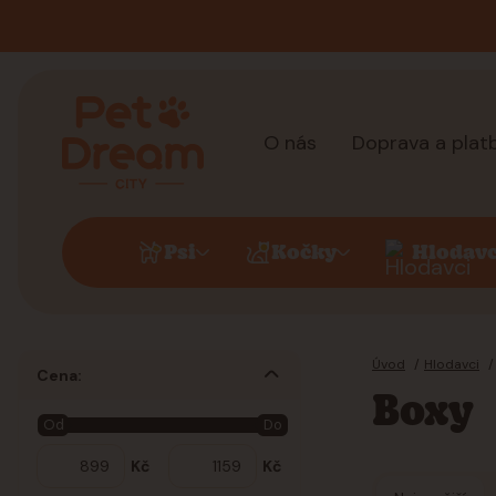
O nás
Doprava a plat
Psi
Kočky
Hlodavc
Úvod
Hlodavci
Cena:
Boxy
Od
Do
Kč
Kč