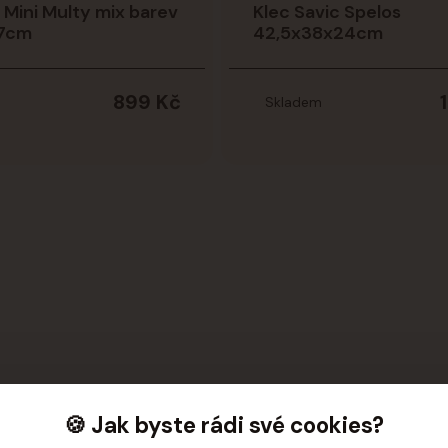
 Mini Multy mix barev
Klec Savic Spelos
7cm
42,5x38x24cm
899 Kč
Skladem
🍪 Jak byste rádi své cookies?