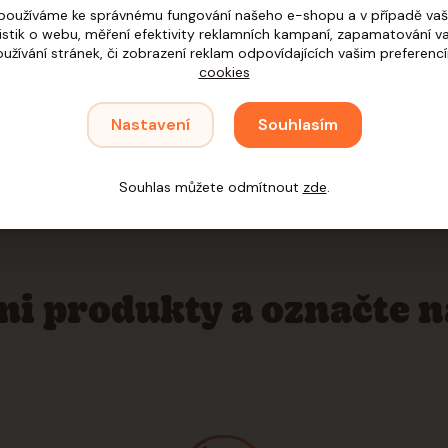
používáme ke správnému fungování našeho e-shopu a v případě vaš
tistik o webu, měření efektivity reklamních kampaní, zapamatování 
oužívání stránek, či zobrazení reklam odpovídajících vašim preferenc
cookies
Nastavení
Souhlasím
obní přístup
Rychlé dodání
di poradíme a pomůžeme s
Víme, že mazlíčci nech
Souhlas můžete odmítnout
zde
.
ěrem. Nekoušeme :)
Ani vy nemusíte.
imi produkty a označte 