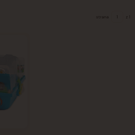
strana
z 1