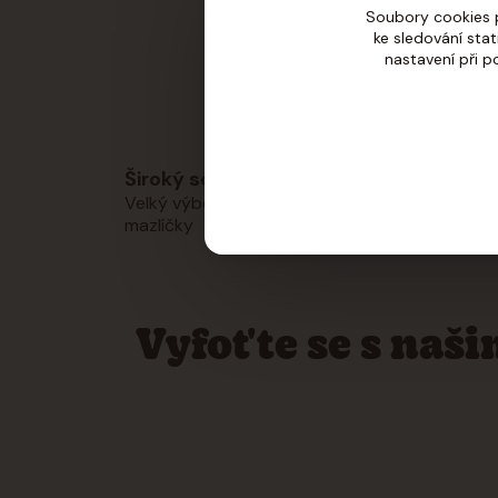
Soubory cookies 
ke sledování sta
nastavení při p
Široký sortiment
Os
Velký výběr produktů pro vaše
Rá
mazlíčky
výb
Vyfoťte se s naš