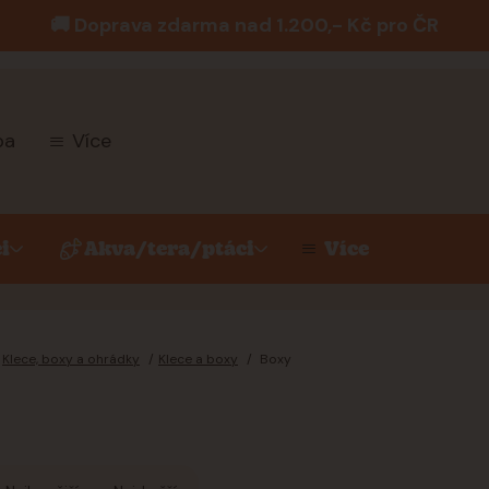
🚚 Doprava zdarma nad 1.200,- Kč pro ČR
ba
Více
i
Akva/tera/ptáci
Více
Klece, boxy a ohrádky
Klece a boxy
Boxy