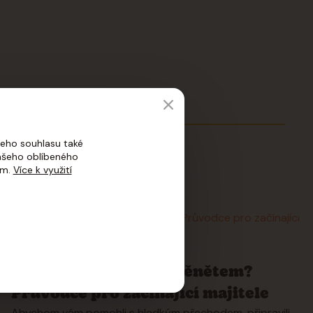
eho souhlasu také
vašeho oblíbeného
ím.
Více k využití
17
03
2025
Psi
Jak na první dny se štěnětem?
Průvodce pro začínající majitele
Abychom vám pomohli s hladkým přechodem, připravili