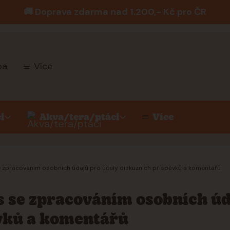
🚚 Doprava zdarma nad 1.200,- Kč pro ČR
ba
Více
i
Akva/tera/ptáci
Více
 zpracováním osobních údajů pro účely diskuzních příspěvků a komentářů
s se zpracováním osobních úd
vků a komentářů