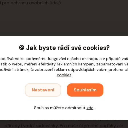
 pro ochranu osobních údajů
🍪 Jak byste rádi své cookies?
Zvířecí šeptanda
používáme ke správnému fungování našeho e-shopu a v případě vaš
tistik o webu, měření efektivity reklamních kampaní, zapamatování 
oužívání stránek, či zobrazení reklam odpovídajících vašim preferenc
cookies
Nastavení
Souhlasím
24
05
2025
Jak zvládnout horké dny s
Souhlas můžete odmítnout
zde
.
mazlíčkem
Léto přináší spoustu radosti – delší procházky, výlety do
přírody i vodní radovánky. Pro naše čtyřnohé parťáky ale