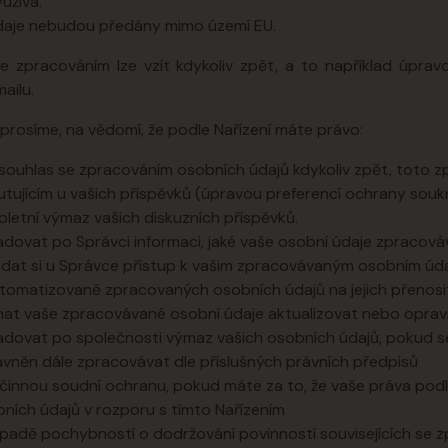
užívá.
daje nebudou předány mimo území EU.
e zpracováním lze vzít kdykoliv zpět, a to například úpra
ailu.
prosíme, na vědomí, že podle Nařízení máte právo:
 souhlas se zpracováním osobních údajů kdykoliv zpět, toto z
utujícím u vašich příspěvků (úpravou preferencí ochrany soukr
letní výmaz vašich diskuzních příspěvků.
dovat po Správci informaci, jaké vaše osobní údaje zpracová
dat si u Správce přístup k vašim zpracovávaným osobním údaj
tomatizovaně zpracovaných osobních údajů na jejich přenosi
at vaše zpracovávané osobní údaje aktualizovat nebo opravi
dovat po společnosti výmaz vašich osobních údajů, pokud se
vněn dále zpracovávat dle příslušných právních předpisů
činnou soudní ochranu, pokud máte za to, že vaše práva podl
ních údajů v rozporu s tímto Nařízením
ípadě pochybností o dodržování povinností souvisejících se 