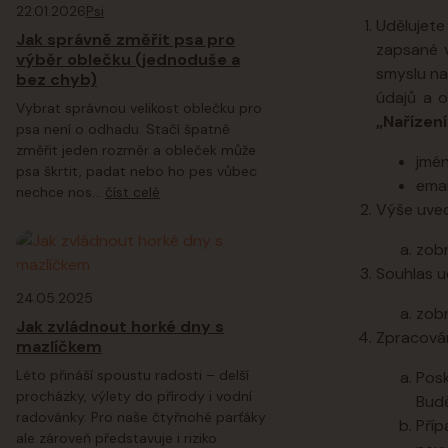
22.01.2026
Psi
Udělujete
Jak správně změřit psa pro
zapsané 
výběr oblečku (jednoduše a
smyslu na
bez chyb)
údajů a o
Vybrat správnou velikost oblečku pro
„Nařízení
psa není o odhadu. Stačí špatně
změřit jeden rozměr a obleček může
jmén
psa škrtit, padat nebo ho pes vůbec
ema
nechce nos...
číst celé
Výše uve
zobr
Souhlas u
24.05.2025
zobr
Jak zvládnout horké dny s
Zpracován
mazlíčkem
Léto přináší spoustu radosti – delší
Posk
procházky, výlety do přírody i vodní
Budě
radovánky. Pro naše čtyřnohé parťáky
Příp
ale zároveň představuje i riziko