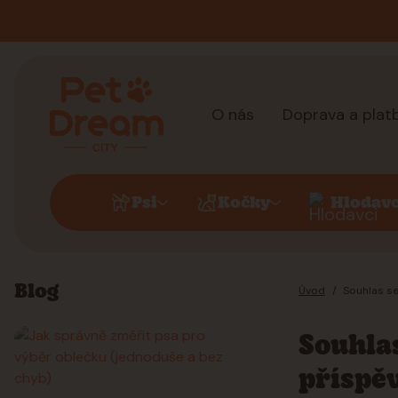
O nás
Doprava a plat
Psi
Kočky
Hlodavc
Blog
Úvod
Souhlas se
Souhla
příspě