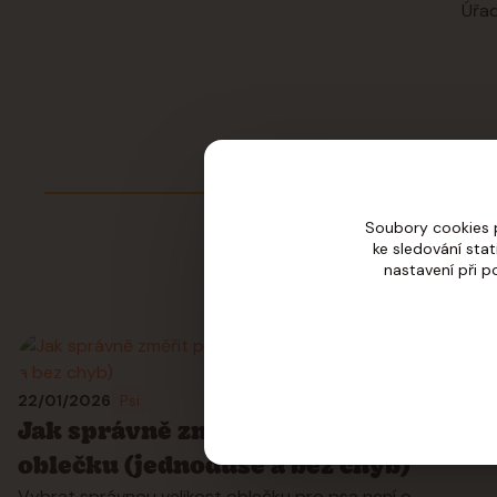
Úřad
Soubory cookies 
ke sledování sta
nastavení při p
22
01
2026
Psi
Jak správně změřit psa pro výběr
oblečku (jednoduše a bez chyb)
Vybrat správnou velikost oblečku pro psa není o