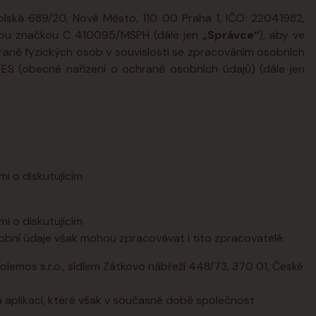
kolská 689/20, Nové Město, 110 00 Praha 1, IČO: 22041982,
vou značkou C 410095/MSPH (dále jen
„Správce“
), aby ve
raně fyzických osob v souvislosti se zpracováním osobních
S (obecné nařízení o ochraně osobních údajů) (dále jen
i o diskutujícím
i o diskutujícím
bní údaje však mohou zpracovávat i tito zpracovatelé:
emos s.r.o., sídlem Zátkovo nábřeží 448/73, 370 01, České
a aplikací, které však v současné době společnost