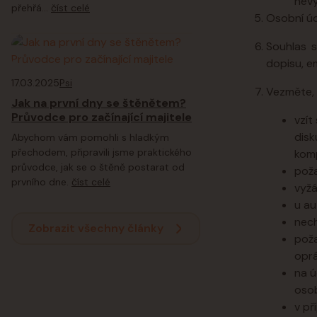
nevy
přehřá...
číst celé
Osobní ú
Souhlas s
dopisu, em
17.03.2025
Psi
Vezměte, 
Jak na první dny se štěnětem?
Průvodce pro začínající majitele
vzít
disk
Abychom vám pomohli s hladkým
přechodem, připravili jsme praktického
komp
průvodce, jak se o štěně postarat od
poža
prvního dne.
číst celé
vyžá
u au
nech
Zobrazit všechny články
poža
oprá
na ú
osob
v př