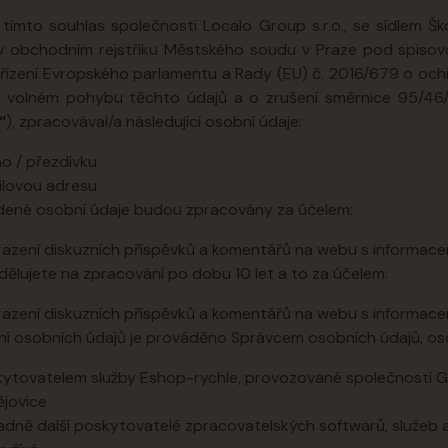
 tímto souhlas společnosti Localo Group s.r.o., se sídlem Š
v obchodním rejstříku Městského soudu v Praze pod spiso
řízení Evropského parlamentu a Rady (EU) č. 2016/679 o och
 volném pohybu těchto údajů a o zrušení směrnice 95/46/E
“
), zpracovával/a následující osobní údaje:
o / přezdívku
ilovou adresu
dené osobní údaje budou zpracovány za účelem:
azení diskuzních příspěvků a komentářů na webu s informacem
dělujete na zpracování po dobu 10 let a to za účelem:
azení diskuzních příspěvků a komentářů na webu s informacem
í osobních údajů je prováděno Správcem osobních údajů, oso
ytovatelem služby Eshop-rychle, provozované společností Gol
jovice
adně další poskytovatelé zpracovatelských softwarů, služeb 