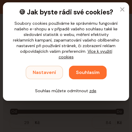
🚚 Doprava zdarma nad 1.200,- Kč pro ČR
🍪 Jak byste rádi své cookies?
Soubory cookies používáme ke správnému fungování
našeho e-shopu a v případě vašeho souhlasu také ke
CZK
sledování statistik o webu, měření efektivity
reklamních kampaní, zapamatování vašeho oblíbeného
nastavení při používání stránek, či zobrazení reklam
odpovídajících vašim preferencím.
Více k využití
cookies
Úvod
Hlodavci
Cestování
Boxy a přepravky
Papírové krabice
Nastavení
Souhlasím
Papírové krabice
Souhlas můžete odmítnout
zde
.
Cena:
Od
Do
Kč
Kč