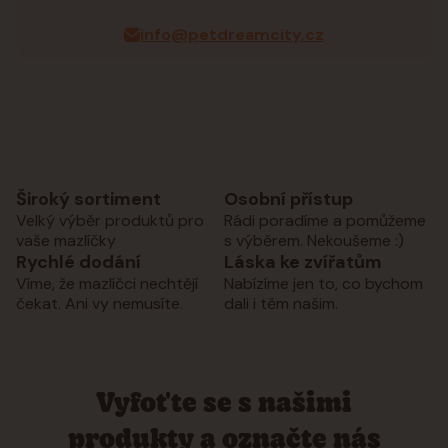
info@petdreamcity.cz
Široký sortiment
Osobní přístup
Velký výběr produktů pro
Rádi poradíme a pomůžeme
vaše mazlíčky
s výběrem. Nekoušeme :)
Rychlé dodání
Láska ke zvířatům
Víme, že mazlíčci nechtějí
Nabízíme jen to, co bychom
čekat. Ani vy nemusíte.
dali i těm našim.
Vyfoťte se s našimi
produkty a označte nás