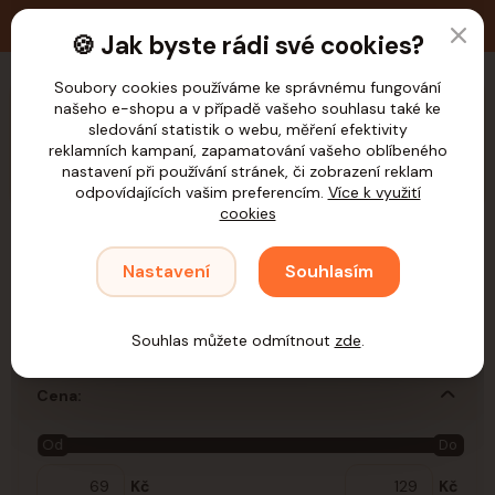
🚚 Doprava zdarma nad 1.200,- Kč pro ČR
🍪 Jak byste rádi své cookies?
Soubory cookies používáme ke správnému fungování
našeho e-shopu a v případě vašeho souhlasu také ke
CZK
sledování statistik o webu, měření efektivity
reklamních kampaní, zapamatování vašeho oblíbeného
nastavení při používání stránek, či zobrazení reklam
odpovídajících vašim preferencím.
Více k využití
cookies
Úvod
Hlodavci
Krmivo a pochoutky
Doplňkové krmivo
Tráva a
Nastavení
Souhlasím
Bylinky
Tráva a Bylinky
Souhlas můžete odmítnout
zde
.
Cena:
Od
Do
Kč
Kč