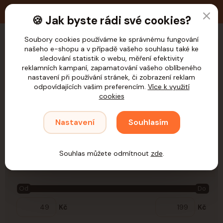
🚚 Doprava zdarma nad 1.200,- Kč pro ČR
🍪 Jak byste rádi své cookies?
Soubory cookies používáme ke správnému fungování
našeho e-shopu a v případě vašeho souhlasu také ke
CZK
sledování statistik o webu, měření efektivity
reklamních kampaní, zapamatování vašeho oblíbeného
nastavení při používání stránek, či zobrazení reklam
odpovídajících vašim preferencím.
Více k využití
cookies
Úvod
Hlodavci
Hračky
Hračky dle materiálu
Travní
Nastavení
Souhlasím
Travní
Souhlas můžete odmítnout
zde
.
Cena:
Od
Do
Kč
Kč