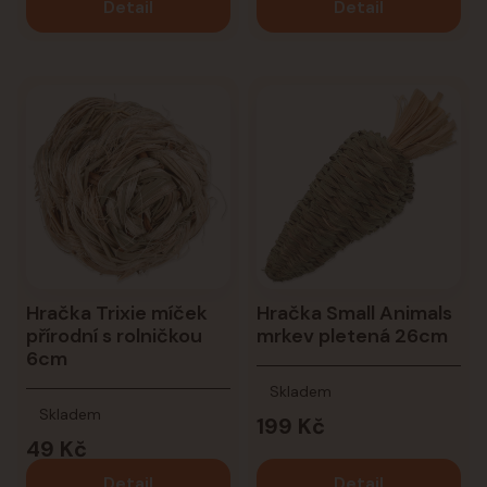
Detail
Detail
Hračka Trixie míček
Hračka Small Animals
přírodní s rolničkou
mrkev pletená 26cm
6cm
Skladem
Skladem
199 Kč
49 Kč
Detail
Detail