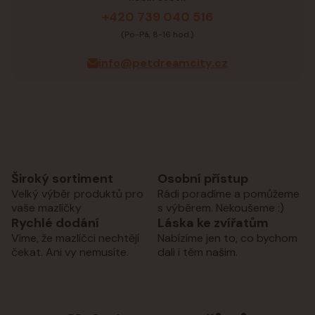
+420 739 040 516
(Po-Pá, 8-16 hod.)
info@petdreamcity.cz
Široký sortiment
Osobní přístup
Velký výběr produktů pro
Rádi poradíme a pomůžeme
vaše mazlíčky
s výběrem. Nekoušeme :)
Rychlé dodání
Láska ke zvířatům
Víme, že mazlíčci nechtějí
Nabízíme jen to, co bychom
čekat. Ani vy nemusíte.
dali i těm našim.