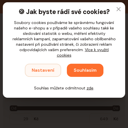
🚚 Doprava zdarma nad 1.200,- Kč pro ČR
🍪 Jak byste rádi své cookies?
Soubory cookies používáme ke správnému fungování
našeho e-shopu a v případě vašeho souhlasu také ke
CZK
sledování statistik o webu, měření efektivity
reklamních kampaní, zapamatování vašeho oblíbeného
nastavení při používání stránek, či zobrazení reklam
odpovídajících vašim preferencím.
Více k využití
cookies
Úvod
Kočky
Hračky
Interaktivní
Interaktivní
Nastavení
Souhlasím
Interaktivní
Souhlas můžete odmítnout
zde
.
Cena:
Od
Do
Kč
Kč