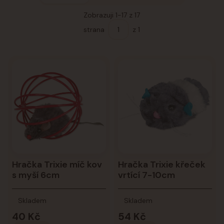
Zobrazuji 1-17 z 17
strana
z 1
Hračka Trixie míč kov
Hračka Trixie křeček
s myší 6cm
vrtící 7-10cm
Skladem
Skladem
40 Kč
54 Kč