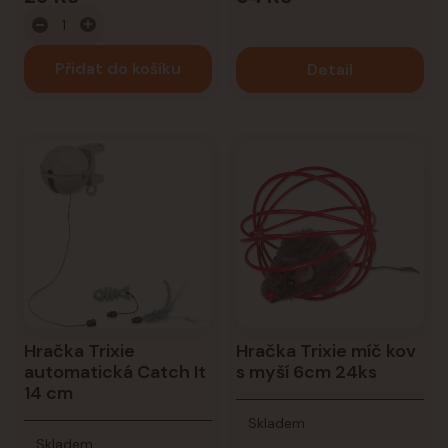
Přidat do košíku
Detail
Hračka Trixie
Hračka Trixie míč kov
automatická Catch It
s myší 6cm 24ks
14 cm
Skladem
Skladem