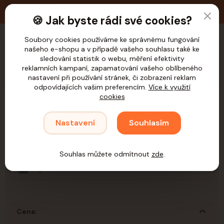
🚚 Doprava zdarma nad 1.200,- Kč pro ČR
🍪 Jak byste rádi své cookies?
Soubory cookies používáme ke správnému fungování
našeho e-shopu a v případě vašeho souhlasu také ke
CZK
sledování statistik o webu, měření efektivity
reklamních kampaní, zapamatování vašeho oblíbeného
nastavení při používání stránek, či zobrazení reklam
odpovídajících vašim preferencím.
Více k využití
cookies
Úvod
Kočky
Venčení
Postroje
Nastavení
Souhlasím
Postroje
Souhlas můžete odmítnout
zde
.
Popruhové
Cena: