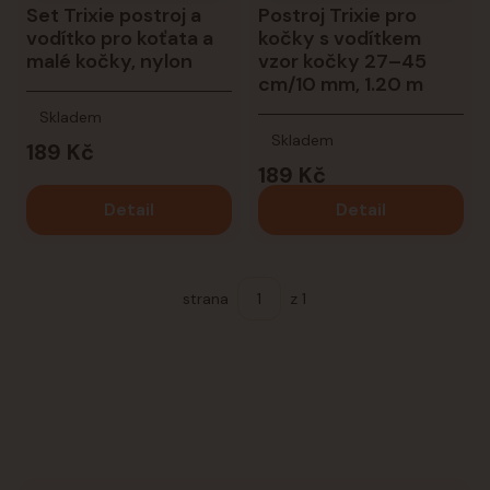
Set Trixie postroj a
Postroj Trixie pro
vodítko pro koťata a
kočky s vodítkem
malé kočky, nylon
vzor kočky 27–45
cm/10 mm, 1.20 m
Skladem
Skladem
189 Kč
189 Kč
Detail
Detail
strana
z 1