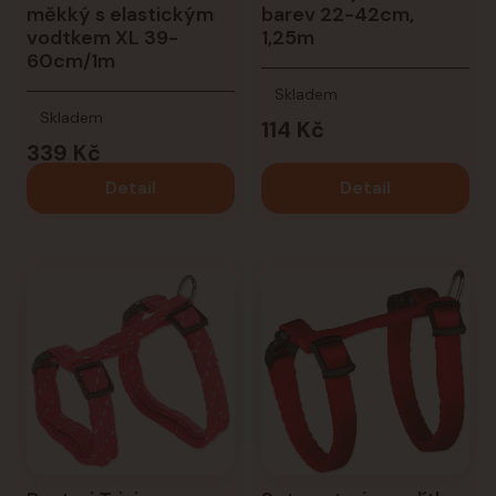
měkký s elastickým
barev 22-42cm,
vodtkem XL 39-
1,25m
60cm/1m
Skladem
Skladem
114 Kč
339 Kč
Detail
Detail