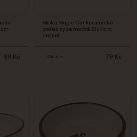
ická
Miska Magic Cat keramická
x4cm
potisk ryba modrá 13x4cm
260ml
89 Kč
79 Kč
Skladem