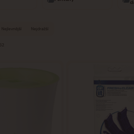
d
Nejlevnější
Nejdražší
 62