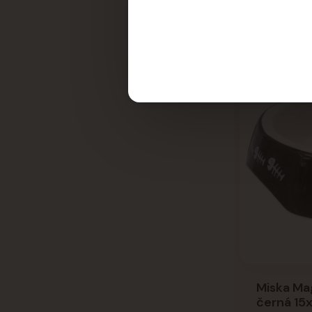
Miska Mag
černá 15