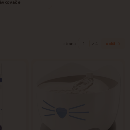
ávkovače
strana
z 4
další