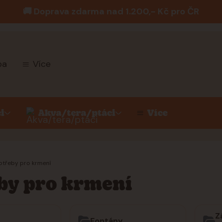
🚚 Doprava zdarma nad 1.200,- Kč pro ČR
ba
Více
i
Akva/tera/ptáci
Více
třeby pro krmení
by pro krmení
Z
Fontány