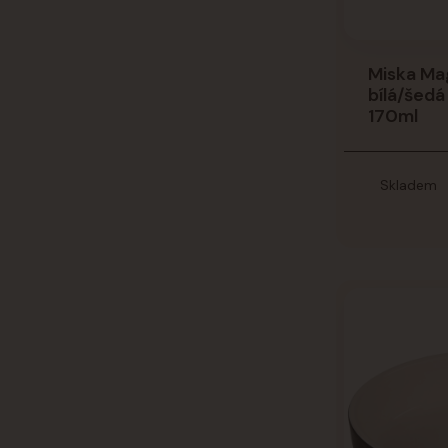
Miska Ma
bílá/šed
170ml
Skladem