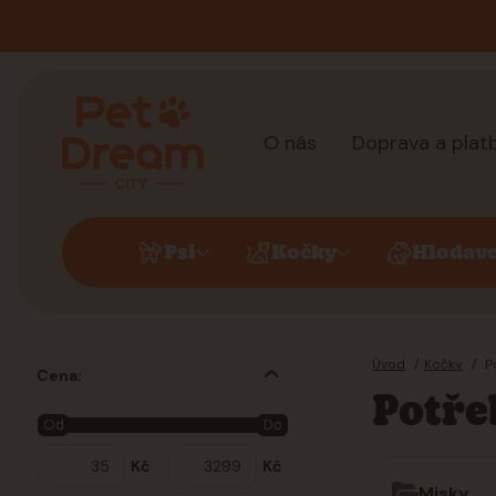
O nás
Doprava a plat
Psi
Kočky
Hlodavc
Úvod
Kočky
Po
Cena:
Potře
Od
Do
Kč
Kč
Misky