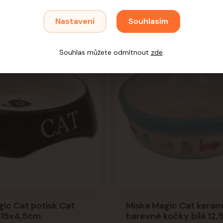
Nastavení
Souhlasím
Souhlas můžete odmítnout
zde
.
ic Cat potisk Cat
Miska Magic Cat keram
x15x4,5cm
barevné kočky bílá 12