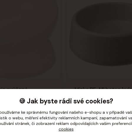
xie zvýšená,
Miska BE-MI beton kula
ká, keramická, bílá
🍪 Jak byste rádi své cookies?
3 cm
Skladem
používáme ke správnému fungování našeho e-shopu a v případě vaš
tistik o webu, měření efektivity reklamních kampaní, zapamatování 
169 Kč
oužívání stránek, či zobrazení reklam odpovídajících vašim preferenc
cookies