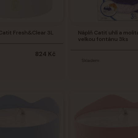
Catit Fresh&Clear 3L
Náplň Catit uhlí a moli
velkou fontánu 3ks
824 Kč
Skladem