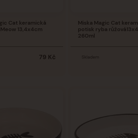
gic Cat keramická
Miska Magic Cat keram
á Meow 13,4x4cm
potisk ryba růžová13
260ml
79 Kč
Skladem