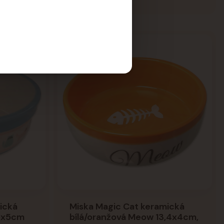
ická
Miska Magic Cat keramická
,5x5cm
bílá/oranžová Meow 13,4x4cm,