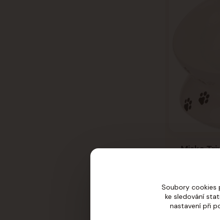
Miska Tri
ergonomic
0.15 l/ø 1
Soubory cookies 
ke sledování sta
Skladem
nastavení při p