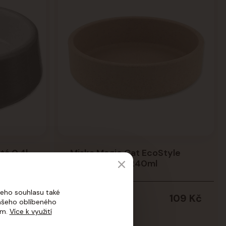
tá 0,4l
Miska Magic Cat EcoStyle
béžová 12cm, 240ml
129 Kč
eho souhlasu také
109 Kč
Skladem
vašeho oblíbeného
ím.
Více k využití