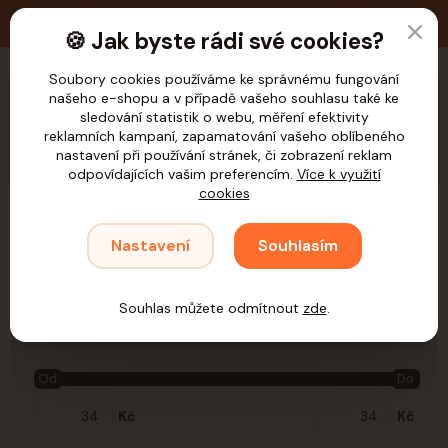
🚚 Doprava zdarma nad 1.200,- Kč pro ČR
🍪 Jak byste rádi své cookies?
Soubory cookies používáme ke správnému fungování
našeho e-shopu a v případě vašeho souhlasu také ke
CZK
sledování statistik o webu, měření efektivity
reklamních kampaní, zapamatování vašeho oblíbeného
nastavení při používání stránek, či zobrazení reklam
odpovídajících vašim preferencím.
Více k využití
cookies
Úvod
Kočky
Hračky
Hračky dle materiálu
Jutové
Nastavení
Souhlasím
Jutové
Souhlas můžete odmítnout
zde
.
Cena:
Od
Do
Kč
Kč