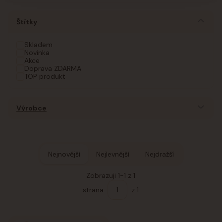
Štítky
Skladem
Novinka
Akce
Doprava ZDARMA
TOP produkt
Výrobce
Nejnovější
Nejlevnější
Nejdražší
Zobrazuji 1-1 z 1
strana
z 1