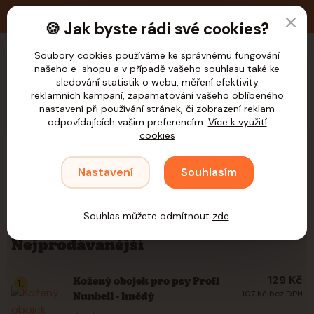
🚚 Doprava zdarma nad 1.200,- Kč pro ČR
🍪 Jak byste rádi své cookies?
Soubory cookies používáme ke správnému fungování
našeho e-shopu a v případě vašeho souhlasu také ke
CZK
sledování statistik o webu, měření efektivity
reklamních kampaní, zapamatování vašeho oblíbeného
nastavení při používání stránek, či zobrazení reklam
odpovídajících vašim preferencím.
Více k využití
cookies
Úvod
Psi
Venčení
Obojky
Kožené
Nastavení
Souhlasím
Kožené
Souhlas můžete odmítnout
zde
.
Nejprodávanější
129 Kč
Kožený obojek pro psy Profi
1.
107 Kč bez DPH
Nunbell - hnědý