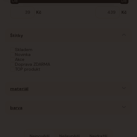
Od
Do
Kč
Kč
Štítky
Skladem
Novinka
Akce
Doprava ZDARMA
TOP produkt
materiál
barva
Nejnovější
Nejlevnější
Nejdražší