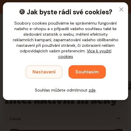
🚚 Doprava zdarma nad 1.200,- Kč pro ČR
🍪 Jak byste rádi své cookies?
Soubory cookies používáme ke správnému fungování
našeho e-shopu a v případě vašeho souhlasu také ke
CZK
sledování statistik o webu, měření efektivity
reklamních kampaní, zapamatování vašeho oblíbeného
nastavení při používání stránek, či zobrazení reklam
odpovídajících vašim preferencím.
Více k využití
cookies
Úvod
Psi
Potřeby pro krmení
Podložky/Odměrky/Lžíce/
Nastavení
Souhlasím
Interaktivní hračky
Podložky/Odměrky/Lž
Souhlas můžete odmítnout
zde
.
Interaktivní hračky
Cena: