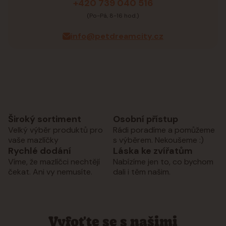
+420 739 040 516
(Po-Pá, 8-16 hod.)
info@petdreamcity.cz
Široký sortiment
Osobní přístup
Velký výběr produktů pro
Rádi poradíme a pomůžeme
vaše mazlíčky
s výběrem. Nekoušeme :)
Rychlé dodání
Láska ke zvířatům
Víme, že mazlíčci nechtějí
Nabízíme jen to, co bychom
čekat. Ani vy nemusíte.
dali i těm našim.
Vyfoťte se s našimi