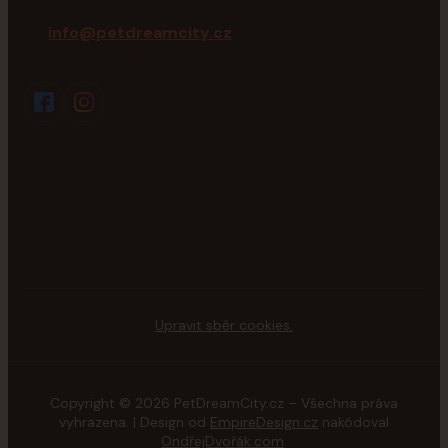
info@petdreamcity.cz
Upravit sběr cookies.
Copyright © 2026 PetDreamCity.cz – Všechna práva
vyhrazena. | Design od
EmpireDesign.cz
nakódoval
OndřejDvořák.com
.