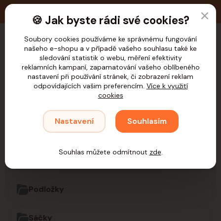
🚚 Doprava zdarma nad 1.200,- Kč pro ČR
🍪 Jak byste rádi své cookies?
Soubory cookies používáme ke správnému fungování
našeho e-shopu a v případě vašeho souhlasu také ke
CZK
sledování statistik o webu, měření efektivity
reklamních kampaní, zapamatování vašeho oblíbeného
nastavení při používání stránek, či zobrazení reklam
odpovídajících vašim preferencím.
Více k využití
cookies
Úvod
Psi
Hygiena a úklid
Pleny, podložky a sáčky
Nastavení
Souhlasím
Pleny, podložky a
sáčky
Souhlas můžete odmítnout
zde
.
Podložky
Sáčky