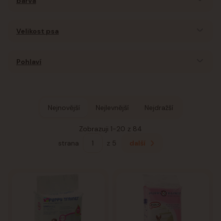
barva
Velikost psa
Pohlaví
Nejnovější
Nejlevnější
Nejdražší
Zobrazuji 1-20 z 84
strana
z 5
další