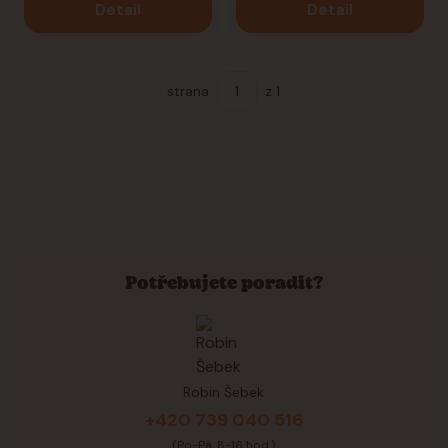
Detail
Detail
strana
z 1
Potřebujete poradit?
Robin Šebek
+420 739 040 516
(Po-Pá, 8-16 hod.)