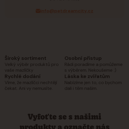
info@petdreamcity.cz
Široký sortiment
Osobní přístup
Velký výběr produktů pro
Rádi poradíme a pomůžeme
vaše mazlíčky
s výběrem. Nekoušeme :)
Rychlé dodání
Láska ke zvířatům
Víme, že mazlíčci nechtějí
Nabízíme jen to, co bychom
čekat. Ani vy nemusíte.
dali i těm našim.
Vyfoťte se s našimi
produkty a označte nás