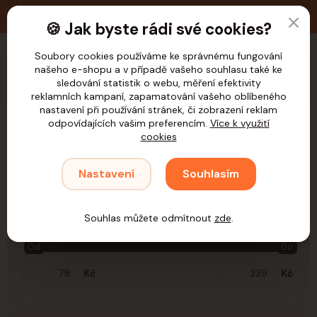
🚚 Doprava zdarma nad 1.200,- Kč pro ČR
🍪 Jak byste rádi své cookies?
Soubory cookies používáme ke správnému fungování
CZK
našeho e-shopu a v případě vašeho souhlasu také ke
sledování statistik o webu, měření efektivity
reklamních kampaní, zapamatování vašeho oblíbeného
nastavení při používání stránek, či zobrazení reklam
odpovídajících vašim preferencím.
Více k využití
cookies
Úvod
Kočky
Potřeby pro krmení
Fontány
Náhradní díly
Náhradní díly
Nastavení
Souhlasím
Cena:
Souhlas můžete odmítnout
zde
.
Od
Do
Kč
Kč