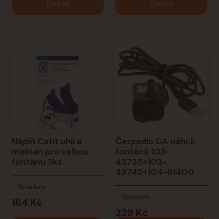
Detail
Detail
Náplň Catit uhlí a
Čerpadlo CA náhr.k
molitan pro velkou
fontáně 103-
fontánu 3ks
43735+103-
43742+104-91400
Skladem
Skladem
164 Kč
229 Kč