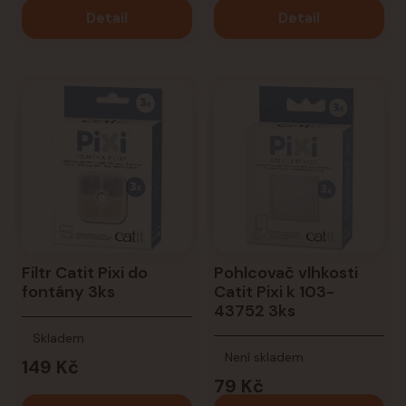
Detail
Detail
Filtr Catit Pixi do
Pohlcovač vlhkosti
fontány 3ks
Catit Pixi k 103-
43752 3ks
Skladem
Není skladem
149 Kč
79 Kč