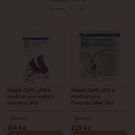
Zobrazuji 1-10 z 10
strana
z 1
Náplň Catit uhlí a
Náplň Catit uhlí a
molitan pro velkou
molitan pro
fontánu 3ks
Fresh&Clear 3ks
Skladem
Skladem
164 Kč
229 Kč