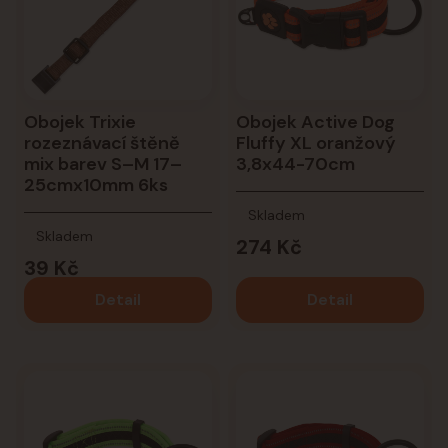
Obojek Trixie
Obojek Active Dog
rozeznávací štěně
Fluffy XL oranžový
mix barev S–M 17–
3,8x44-70cm
25cmx10mm 6ks
Skladem
Skladem
274 Kč
39 Kč
Detail
Detail