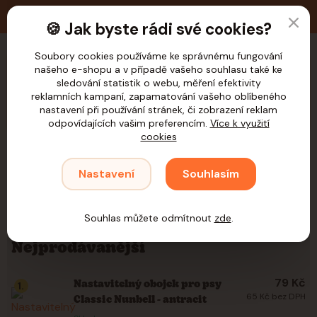
🚚 Doprava zdarma nad 1.200,- Kč pro ČR
🍪 Jak byste rádi své cookies?
Soubory cookies používáme ke správnému fungování
našeho e-shopu a v případě vašeho souhlasu také ke
CZK
sledování statistik o webu, měření efektivity
reklamních kampaní, zapamatování vašeho oblíbeného
nastavení při používání stránek, či zobrazení reklam
odpovídajících vašim preferencím.
Více k využití
cookies
Úvod
Psi
Venčení
Obojky
Nylonové
Nastavení
Souhlasím
Nylonové
Souhlas můžete odmítnout
zde
.
Nejprodávanější
79 Kč
Nastavitelný obojek pro psy
1.
65 Kč bez DPH
Classic Nunbell - antracit