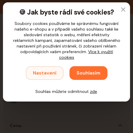
🚚 Doprava zdarma nad 1.200,- Kč pro ČR
🍪 Jak byste rádi své cookies?
Soubory cookies používáme ke správnému fungování
našeho e-shopu a v případě vašeho souhlasu také ke
CZK
sledování statistik o webu, měření efektivity
reklamních kampaní, zapamatování vašeho oblíbeného
nastavení při používání stránek, či zobrazení reklam
odpovídajících vašim preferencím.
Více k využití
cookies
Úvod
Psi
Potřeby pro krmení
Ostatní
Nastavení
Souhlasím
Ostatní
Souhlas můžete odmítnout
zde
.
Ostatní
Cena: