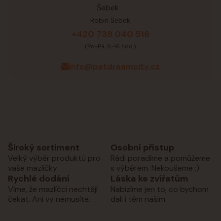
Robin Šebek
+420 739 040 516
(Po-Pá, 8-16 hod.)
info@petdreamcity.cz
Široký sortiment
Osobní přístup
Velký výběr produktů pro
Rádi poradíme a pomůžeme
vaše mazlíčky
s výběrem. Nekoušeme :)
Rychlé dodání
Láska ke zvířatům
Víme, že mazlíčci nechtějí
Nabízíme jen to, co bychom
čekat. Ani vy nemusíte.
dali i těm našim.