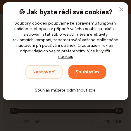
🚚 Doprava zdarma nad 1.200,- Kč pro ČR
🍪 Jak byste rádi své cookies?
Soubory cookies používáme ke správnému fungování
našeho e-shopu a v případě vašeho souhlasu také ke
CZK
sledování statistik o webu, měření efektivity
reklamních kampaní, zapamatování vašeho oblíbeného
nastavení při používání stránek, či zobrazení reklam
odpovídajících vašim preferencím.
Více k využití
cookies
Úvod
Psi
Výcvik
Motivace
Pamlskovníky
Nastavení
Souhlasím
Pamlskovníky
Souhlas můžete odmítnout
zde
.
Cena:
Od
Do
Kč
Kč