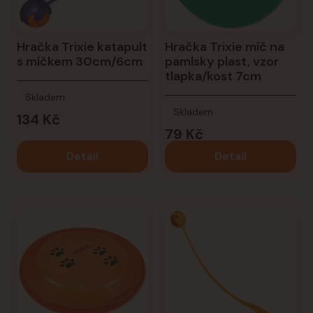
Hračka Trixie katapult
Hračka Trixie míč na
s míčkem 30cm/6cm
pamlsky plast, vzor
tlapka/kost 7cm
Skladem
Skladem
134 Kč
79 Kč
Detail
Detail