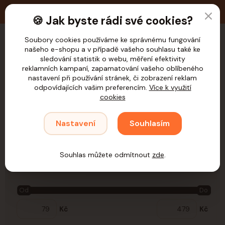
🚚 Doprava zdarma nad 1.200,- Kč pro ČR
🍪 Jak byste rádi své cookies?
Soubory cookies používáme ke správnému fungování
našeho e-shopu a v případě vašeho souhlasu také ke
CZK
sledování statistik o webu, měření efektivity
reklamních kampaní, zapamatování vašeho oblíbeného
nastavení při používání stránek, či zobrazení reklam
odpovídajících vašim preferencím.
Více k využití
cookies
Úvod
Psi
Hračky
Hračky dle materiálu
Plastové
Nastavení
Souhlasím
Plastové
Souhlas můžete odmítnout
zde
.
Cena:
Od
Do
Kč
Kč