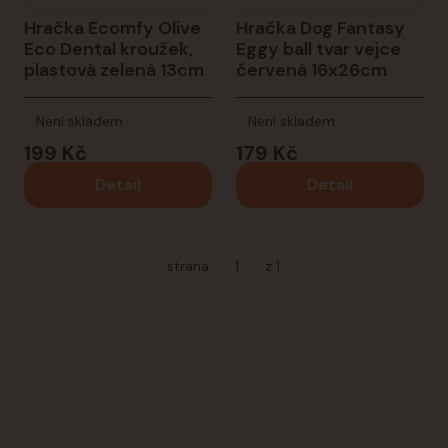
Hračka Ecomfy Olive
Hračka Dog Fantasy
Eco Dental kroužek,
Eggy ball tvar vejce
plastová zelená 13cm
červená 16x26cm
Není skladem
Není skladem
199 Kč
179 Kč
Detail
Detail
strana
z 1