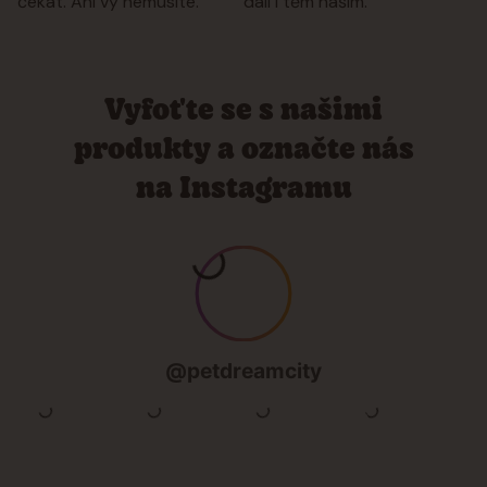
čekat. Ani vy nemusíte.
dali i těm našim.
Vyfoťte se s našimi
produkty a označte nás
na Instagramu