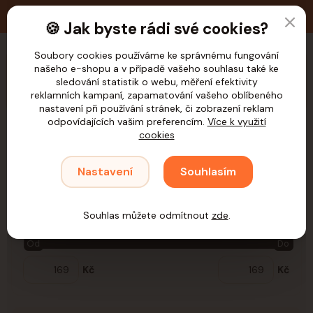
🚚 Doprava zdarma nad 1.200,- Kč pro ČR
🍪 Jak byste rádi své cookies?
Soubory cookies používáme ke správnému fungování
CZK
našeho e-shopu a v případě vašeho souhlasu také ke
sledování statistik o webu, měření efektivity
reklamních kampaní, zapamatování vašeho oblíbeného
nastavení při používání stránek, či zobrazení reklam
odpovídajících vašim preferencím.
Více k využití
cookies
Úvod
Psi
Venčení
Vodítka
Rozdvojky
Rozdvojky
Nastavení
Souhlasím
Cena:
Souhlas můžete odmítnout
zde
.
Od
Do
Kč
Kč