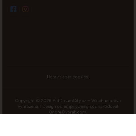
Upravit sběr cookies.
Copyright © 2026 PetDreamCity.cz – Všechna práva
vyhrazena. | Design od
EmpireDesign.cz
nakódoval
OndřejDvořák.com
.
Vytvořeno na
Eshop-rychle.cz