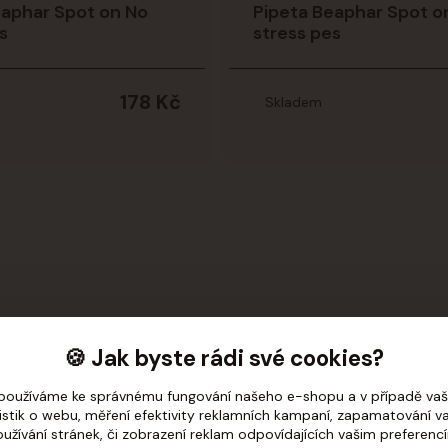
eaphar Spot on No
Pipeta Beaphar Spot o
s
stress pes
178 Kč
Skladem
🍪 Jak byste rádi své cookies?
používáme ke správnému fungování našeho e-shopu a v případě vaš
tistik o webu, měření efektivity reklamních kampaní, zapamatování 
oužívání stránek, či zobrazení reklam odpovídajících vašim preferenc