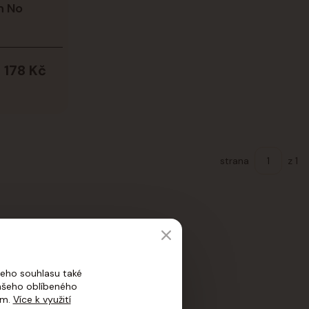
n No
178 Kč
strana
z 1
eho souhlasu také
vašeho oblíbeného
ím.
Více k využití