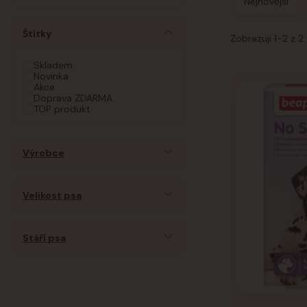
Nejnovější
Štítky
Zobrazuji 1-2 z 2
Skladem
Novinka
Akce
Doprava ZDARMA
TOP produkt
Výrobce
Velikost psa
Stáří psa