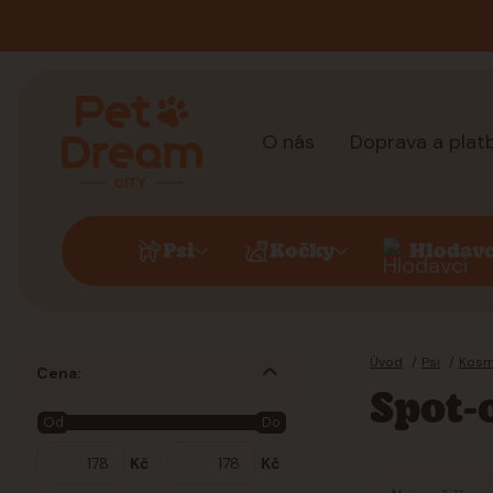
O nás
Doprava a plat
Psi
Kočky
Hlodavc
Úvod
Psi
Kosm
Cena:
Spot-
Od
Do
Kč
Kč