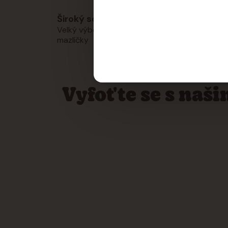
Široký sortiment
Os
Velký výběr produktů pro vaše
Rá
mazlíčky
výb
Vyfoťte se s naš