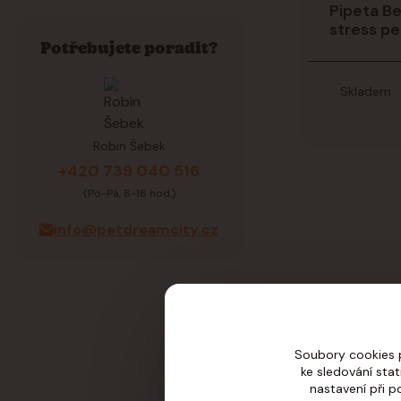
Pipeta B
stress pe
Potřebujete poradit?
Skladem
Robin Šebek
+420 739 040 516
(Po-Pá, 8-16 hod.)
info@petdreamcity.cz
Soubory cookies 
ke sledování sta
nastavení při p