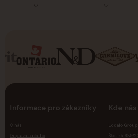
Informace pro zákazníky
Kde nás
O nás
Localo Group 
Doprava a platba
Školská 689/2