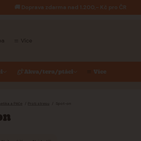
🚚 Doprava zdarma nad 1.200,- Kč pro ČR
ba
Více
i
Akva/tera/ptáci
Více
etika a Péče
Proti stresu
Spot-on
on