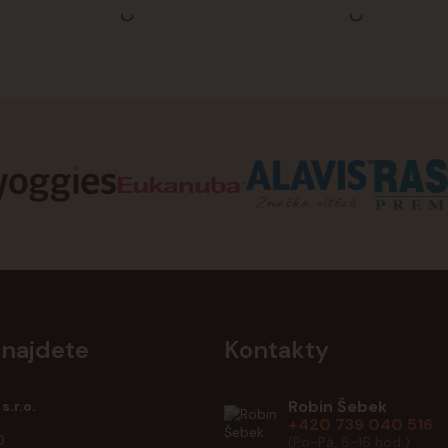
 najdete
Kontakty
Robin Šebek
s.r.o.
+420 739 040 516
0
(Po-Pá, 8-16 hod.)