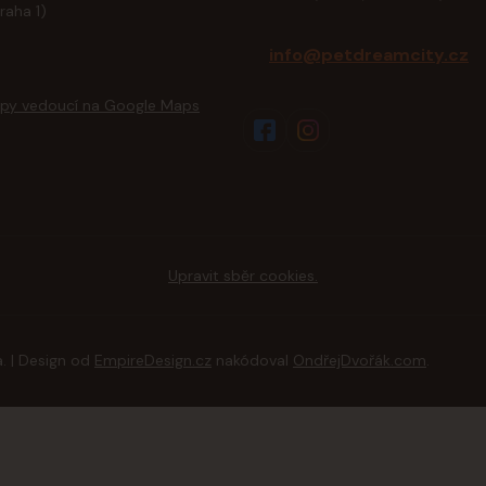
raha 1)
info@petdreamcity.cz
Upravit sběr cookies.
. | Design od
EmpireDesign.cz
nakódoval
OndřejDvořák.com
.