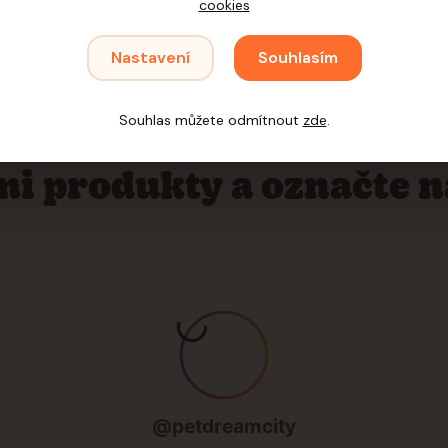
cookies
obní přístup
Rychlé dodání
Nastavení
Souhlasím
di poradíme a pomůžeme s
Víme, že mazlíčci nech
ěrem. Nekoušeme :)
Ani vy nemusíte.
Souhlas můžete odmítnout
zde
.
imi produkty a označte 