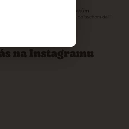
Láska ke zvířatům
tějí čekat.
Nabízíme jen to, co bychom dali i
těm našim.
nás na Instagramu