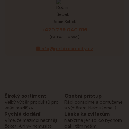
Robin Šebek
+420 739 040 516
(Po-Pá, 8-16 hod.)
info@petdreamcity.cz
Široký sortiment
Osobní přístup
Velký výběr produktů pro
Rádi poradíme a pomůžeme
vaše mazlíčky
s výběrem. Nekoušeme :)
Rychlé dodání
Láska ke zvířatům
Víme, že mazlíčci nechtějí
Nabízíme jen to, co bychom
čekat. Ani vy nemusíte.
dali i těm našim.