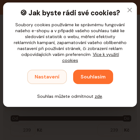
🚚 Doprava zdarma nad 1.200,- Kč pro ČR
🍪 Jak byste rádi své cookies?
Soubory cookies používáme ke správnému fungování
našeho e-shopu a v případě vašeho souhlasu také ke
CZK
sledování statistik o webu, měření efektivity
reklamních kampaní, zapamatování vašeho oblíbeného
nastavení při používání stránek, či zobrazení reklam
odpovídajících vašim preferencím.
Více k využití
cookies
Úvod
Psi
Kosmetika a Péče
Antiparazitika
Spreje na zvíře
Nastavení
Souhlasím
Spreje na zvíře
Souhlas můžete odmítnout
zde
.
Cena:
Od
Do
Kč
Kč