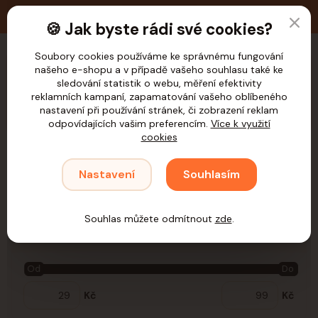
🚚 Doprava zdarma nad 1.200,- Kč pro ČR
🍪 Jak byste rádi své cookies?
Soubory cookies používáme ke správnému fungování
našeho e-shopu a v případě vašeho souhlasu také ke
CZK
sledování statistik o webu, měření efektivity
reklamních kampaní, zapamatování vašeho oblíbeného
nastavení při používání stránek, či zobrazení reklam
odpovídajících vašim preferencím.
Více k využití
cookies
Úvod
Kočky
Hračky
Hračky dle materiálu
Textilní
Nastavení
Souhlasím
Textilní
Souhlas můžete odmítnout
zde
.
Cena:
Od
Do
Kč
Kč