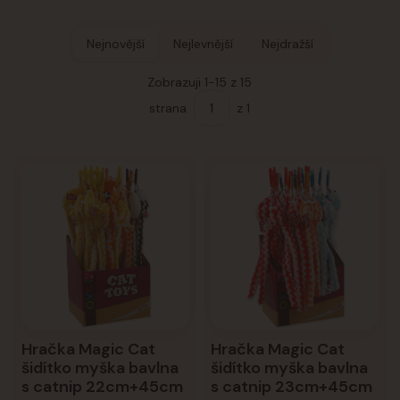
Nejnovější
Nejlevnější
Nejdražší
Zobrazuji 1-15 z 15
strana
z 1
Hračka Magic Cat
Hračka Magic Cat
šidítko myška bavlna
šidítko myška bavlna
s catnip 22cm+45cm
s catnip 23cm+45cm