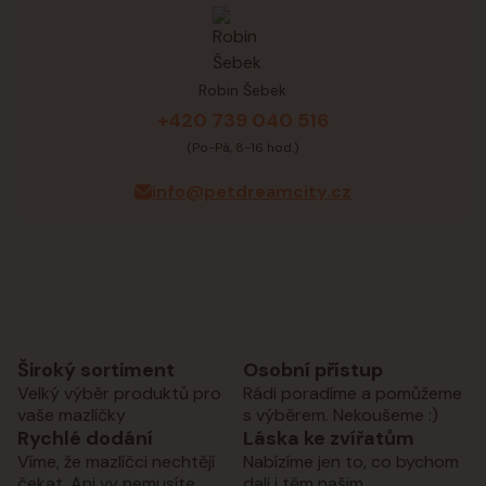
Robin Šebek
+420 739 040 516
(Po-Pá, 8-16 hod.)
info@petdreamcity.cz
Široký sortiment
Osobní přístup
Velký výběr produktů pro
Rádi poradíme a pomůžeme
vaše mazlíčky
s výběrem. Nekoušeme :)
Rychlé dodání
Láska ke zvířatům
Víme, že mazlíčci nechtějí
Nabízíme jen to, co bychom
čekat. Ani vy nemusíte.
dali i těm našim.