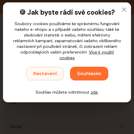
🚚 Doprava zdarma nad 1.200,- Kč pro ČR
🍪 Jak byste rádi své cookies?
Soubory cookies používáme ke správnému fungování
našeho e-shopu a v případě vašeho souhlasu také ke
CZK
sledování statistik o webu, měření efektivity
reklamních kampaní, zapamatování vašeho oblíbeného
nastavení při používání stránek, či zobrazení reklam
odpovídajících vašim preferencím.
Více k využití
cookies
Úvod
Kočky
Hračky
Udice
Nastavení
Souhlasím
Udice
Souhlas můžete odmítnout
zde
.
Udice
Cena: