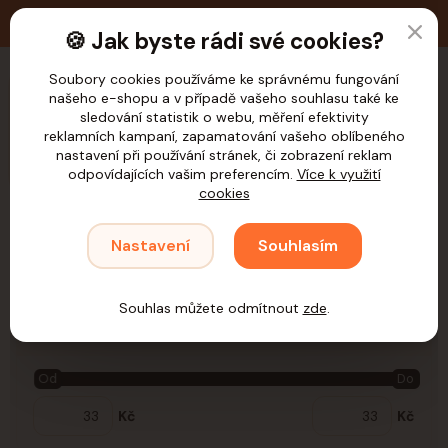
🚚 Doprava zdarma nad 1.200,- Kč pro ČR
🍪 Jak byste rádi své cookies?
Soubory cookies používáme ke správnému fungování
našeho e-shopu a v případě vašeho souhlasu také ke
CZK
sledování statistik o webu, měření efektivity
reklamních kampaní, zapamatování vašeho oblíbeného
nastavení při používání stránek, či zobrazení reklam
odpovídajících vašim preferencím.
Více k využití
cookies
Úvod
Samohýl
Vybavení klecí (krmítka,bidýlka,...)
Akva/Tera
Nastavení
Souhlasím
Akva/Tera
Souhlas můžete odmítnout
zde
.
Cena:
Od
Do
Kč
Kč