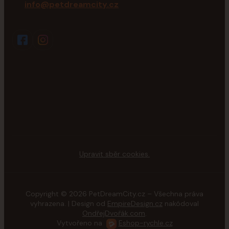
info@petdreamcity.cz
Upravit sběr cookies.
Copyright © 2026 PetDreamCity.cz – Všechna práva
vyhrazena. | Design od
EmpireDesign.cz
nakódoval
OndřejDvořák.com
.
Vytvořeno na
Eshop-rychle.cz