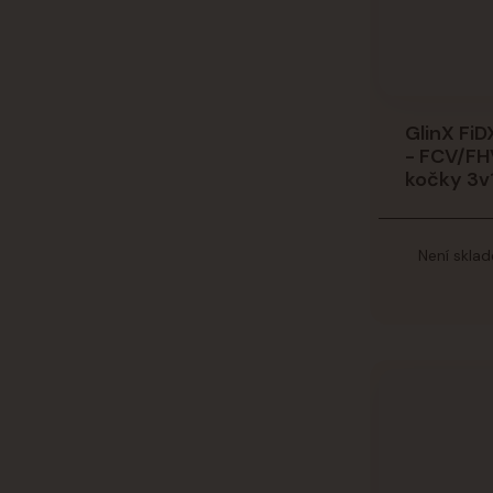
GlinX FiD
- FCV/FH
kočky 3v1
Není skla