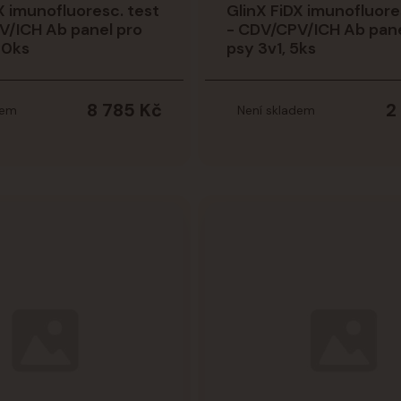
X imunofluoresc. test
GlinX FiDX imunofluore
V/ICH Ab panel pro
- CDV/CPV/ICH Ab pane
20ks
psy 3v1, 5ks
8 785 Kč
2
dem
Není skladem