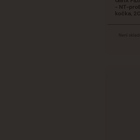
GlinX FiD
- NT-pro
kočka, 2
Není skla