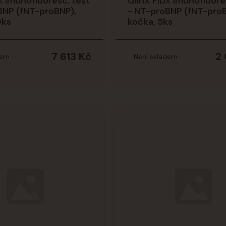
X imunofluoresc. test
GlinX FiDX imunofluore
BNP (fNT-proBNP),
- NT-proBNP (fNT-proB
0ks
kočka, 5ks
7 613 Kč
2
dem
Není skladem