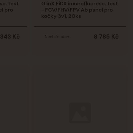
sc. test
GlinX FiDX imunofluoresc. test
l pro
- FCV/FHV/FPV Ab panel pro
kočky 3v1, 20ks
 343 Kč
8 785 Kč
Není skladem