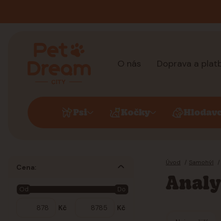
O nás
Doprava a plat
Psi
Kočky
Hlodavc
Úvod
Samohýl
Cena:
Analy
Od
Do
Kč
Kč