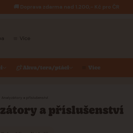
🚚 Doprava zdarma nad 1.200,- Kč pro ČR
ba
Více
i
Akva/tera/ptáci
Více
Analyzátory a příslušenství
zátory a příslušenství