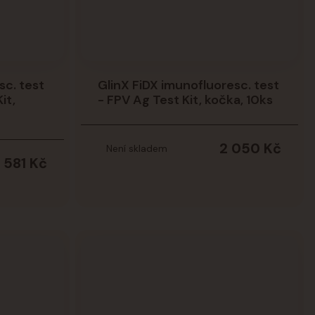
sc. test
GlinX FiDX imunofluoresc. test
it,
- FPV Ag Test Kit, kočka, 10ks
2 050 Kč
Není skladem
1 581 Kč