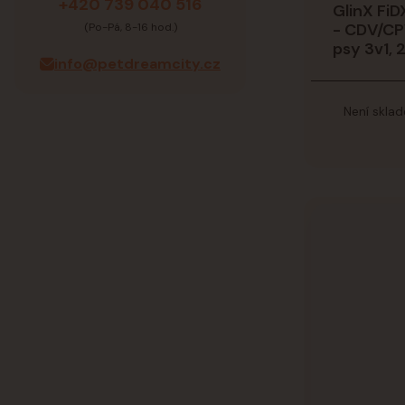
+420 739 040 516
GlinX FiD
- CDV/CP
(Po-Pá, 8-16 hod.)
psy 3v1, 
info@petdreamcity.cz
Není skla