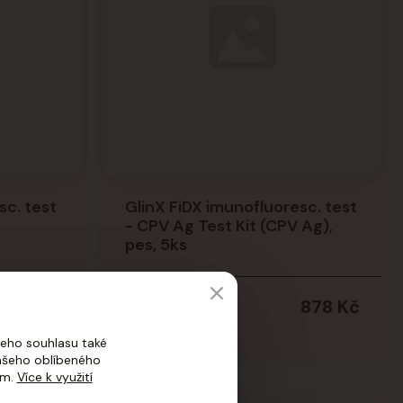
sc. test
GlinX FiDX imunofluoresc. test
- CPV Ag Test Kit (CPV Ag),
pes, 5ks
878 Kč
878 Kč
Není skladem
eho souhlasu také
vašeho oblíbeného
ím.
Více k využití