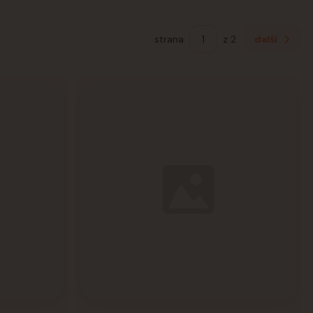
strana
z 2
další