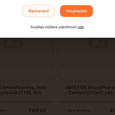
Nastavení
Souhlasím
Souhlas můžete odmítnout
zde
.
X imunofluoresc. test
GlinX FiDX imunofluore
hyroxine (TT4), 5ks
- Cortisol (cCort), pes,
1 611 Kč
2
dem
Není skladem