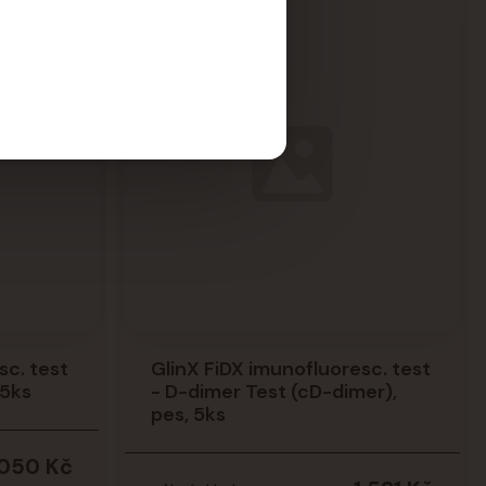
sc. test
GlinX FiDX imunofluoresc. test
 5ks
- D-dimer Test (cD-dimer),
pes, 5ks
 050 Kč