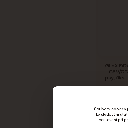
GlinX FiD
- CPV/CC
psy, 5ks
Není skla
Soubory cookies 
ke sledování sta
nastavení při p