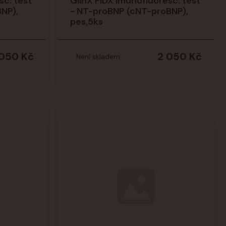
sc. test
GlinX FiDX imunofluoresc. test
NP),
- NT-proBNP (cNT-proBNP),
pes,5ks
 050 Kč
2 050 Kč
Není skladem