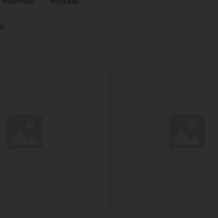
Nejlevnější
Nejdražší
31