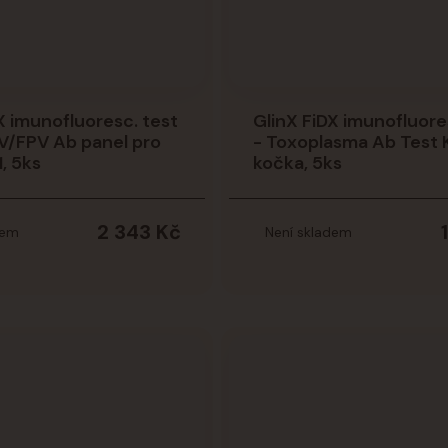
X imunofluoresc. test
GlinX FiDX imunofluore
V/FPV Ab panel pro
- Toxoplasma Ab Test K
, 5ks
kočka, 5ks
2 343 Kč
dem
Není skladem