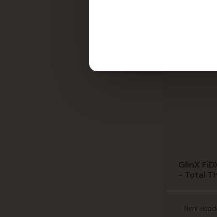
GlinX FiD
- Total T
Není skla