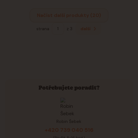
Načíst další produkty (20)
strana
z 3
další
Potřebujete poradit?
Robin Šebek
+420 739 040 516
(Po-Pá, 8-16 hod.)