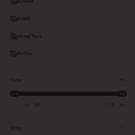
Křeček
Králík
Akva/Tera
Kočka
Cena:
Od
Do
Kč
Kč
Štítky