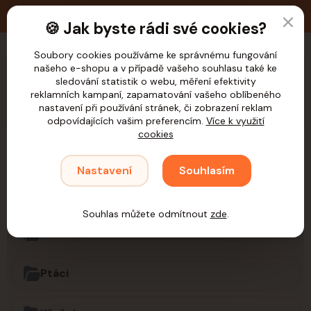
🚚 Doprava zdarma nad 1.200,- Kč pro ČR
🍪 Jak byste rádi své cookies?
Soubory cookies používáme ke správnému fungování
našeho e-shopu a v případě vašeho souhlasu také ke
CZK
sledování statistik o webu, měření efektivity
reklamních kampaní, zapamatování vašeho oblíbeného
nastavení při používání stránek, či zobrazení reklam
odpovídajících vašim preferencím.
Více k využití
cookies
Úvod
Samohýl
Domečky
Nastavení
Souhlasím
Domečky
Souhlas můžete odmítnout
zde
.
Drobní savci
Ptáci