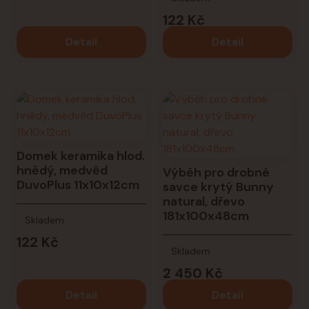
122 Kč
Detail
Detail
Domek keramika hlod.
hnědý, medvěd
Výběh pro drobné
DuvoPlus 11x10x12cm
savce krytý Bunny
natural, dřevo
181x100x48cm
Skladem
122 Kč
Skladem
2 450 Kč
Detail
Detail