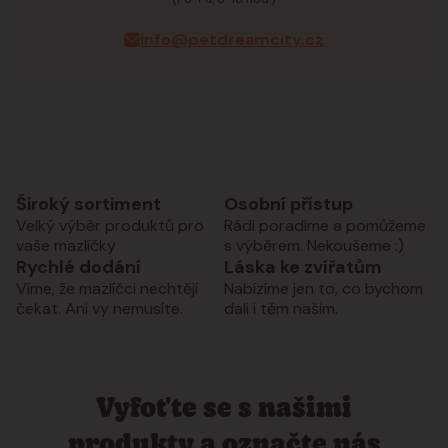
info@petdreamcity.cz
Široký sortiment
Osobní přístup
Velký výběr produktů pro
Rádi poradíme a pomůžeme
vaše mazlíčky
s výběrem. Nekoušeme :)
Rychlé dodání
Láska ke zvířatům
Víme, že mazlíčci nechtějí
Nabízíme jen to, co bychom
čekat. Ani vy nemusíte.
dali i těm našim.
Vyfoťte se s našimi
produkty a označte nás