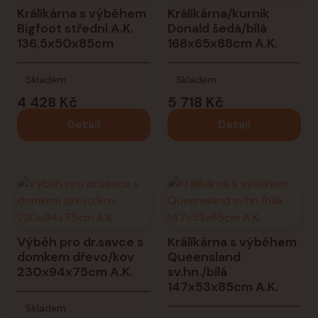
Králíkárna s výběhem
Králíkárna/kurník
Bigfoot střední A.K.
Donald šedá/bílá
136,5x50x85cm
168x65x88cm A.K.
Skladem
Skladem
4 428 Kč
5 718 Kč
Detail
Detail
Výběh pro dr.savce s
Králíkárna s výběhem
domkem dřevo/kov
Queensland
230x94x75cm A.K.
sv.hn./bílá
147x53x85cm A.K.
Skladem