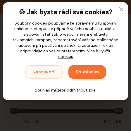
🚚 Doprava zdarma nad 1.200,- Kč pro ČR
🍪 Jak byste rádi své cookies?
Soubory cookies používáme ke správnému fungování
našeho e-shopu a v případě vašeho souhlasu také ke
CZK
sledování statistik o webu, měření efektivity
reklamních kampaní, zapamatování vašeho oblíbeného
nastavení při používání stránek, či zobrazení reklam
odpovídajících vašim preferencím.
Více k využití
cookies
Úvod
Samohýl
Oblečení
Nastavení
Souhlasím
Oblečení
Souhlas můžete odmítnout
zde
.
Cena:
Od
Do
Kč
Kč