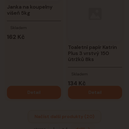
Janka na koupelny
višeň 5kg
Skladem
162 Kč
Toaletní papír Katrin
Plus 3 vrstvý 150
útržků 8ks
Skladem
134 Kč
Detail
Detail
Načíst další produkty (20)
strana
z 4
další