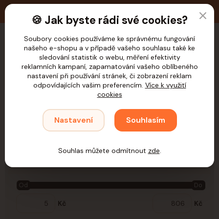
🚚 Doprava zdarma nad 1.200,- Kč pro ČR
🍪 Jak byste rádi své cookies?
Soubory cookies používáme ke správnému fungování
našeho e-shopu a v případě vašeho souhlasu také ke
CZK
sledování statistik o webu, měření efektivity
reklamních kampaní, zapamatování vašeho oblíbeného
nastavení při používání stránek, či zobrazení reklam
odpovídajících vašim preferencím.
Více k využití
cookies
Úvod
Samohýl
Drogerie
Nastavení
Souhlasím
Drogerie
Souhlas můžete odmítnout
zde
.
Cena:
Od
Do
Kč
Kč