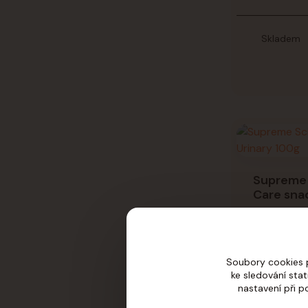
Skladem
Supreme 
Care sna
Skladem
Soubory cookies 
ke sledování sta
nastavení při p