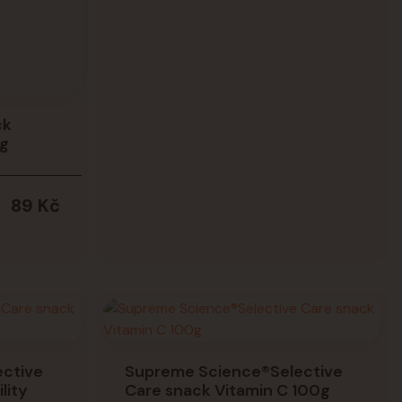
ck
 g
89 Kč
ctive
Supreme Science®Selective
lity
Care snack Vitamin C 100g