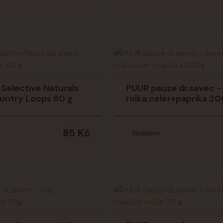
Selective Naturals
PUUR pauze dr.savec -
untry Loops 80 g
rolka,celer+paprika 2
85 Kč
Skladem