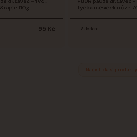
e dr.savec - tyč.,
PUUR pauze dr.savec -
&rajče 110g
tyčka měsíček+růže 7
95 Kč
Skladem
Načíst další produkty