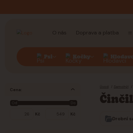
O nás
Doprava a platba
Psi
Kočky
Hlodavc
Úvod
Samohýl
Cena:
Činči
Od
Do
Kč
Kč
Drobní s