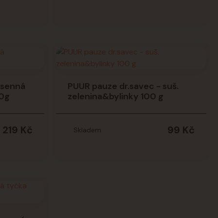
 senná
PUUR pauze dr.savec - suš.
00g
zelenina&bylinky 100 g
219 Kč
99 Kč
Skladem