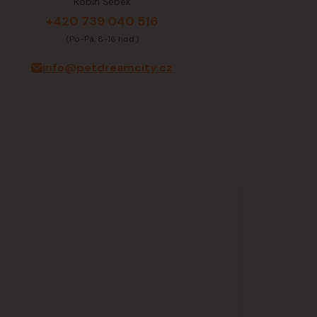
Robin Šebek
+420 739 040 516
(Po-Pá, 8-16 hod.)
info@petdreamcity.cz