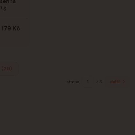
 senná
0 g
179 Kč
 (20)
strana
z 3
další