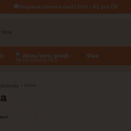
🚚 Doprava zdarma nad 1.200,- Kč pro ČR
Více
i
Akva/tera/ptáci
Více
Pochoutky
Činčila
la
avci