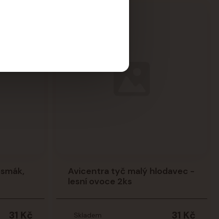
osmák,
Avicentra tyč malý hlodavec -
lesní ovoce 2ks
31 Kč
31 Kč
Skladem