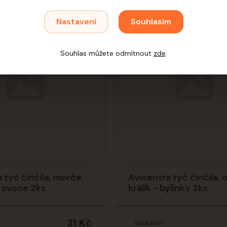
Nastavení
Souhlasím
Souhlas můžete odmítnout
zde
.
 tyč činčila, morče,
Avicentra tyč činčila, 
s ovoce 2ks
králík - bylinky 2ks
31 Kč
Skladem