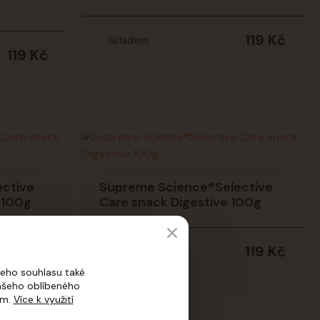
119 Kč
Skladem
119 Kč
ctive
Supreme Science®Selective
 100g
Care snack Digestive 100g
119 Kč
119 Kč
Skladem
eho souhlasu také
vašeho oblíbeného
ím.
Více k využití