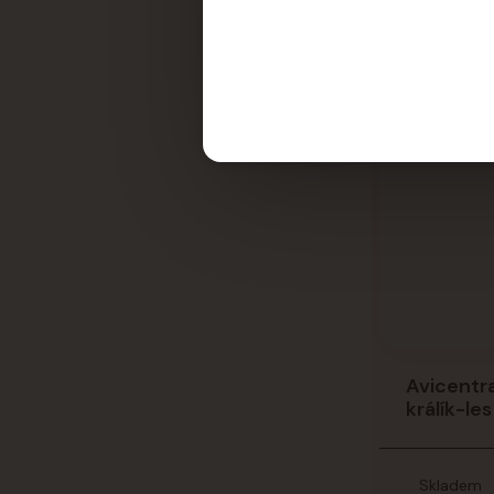
Avicentra
králík-le
Skladem