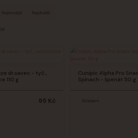
Nejlevnější
Nejdražší
 59
e dr.savec - tyč.,
Cunipic Alpha Pro Sna
e 110 g
Spinach - špenát 50 g
95 Kč
Skladem