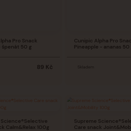
Alpha Pro Snack
Cunipic Alpha Pro Sna
- špenát 50 g
Pineapple - ananas 50
89 Kč
Skladem
Science®Selective
Supreme Science®Sele
ck Calm&Relax 100g
Care snack Joint&Mobi