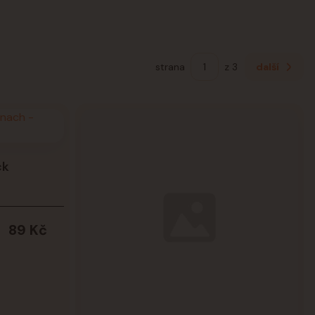
strana
z 3
další
ck
89 Kč