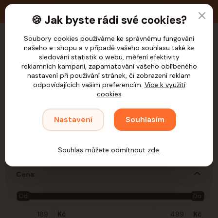
🚚 Doprava zdarma nad 1.200,- Kč pro ČR
🍪 Jak byste rádi své cookies?
Soubory cookies používáme ke správnému fungování
našeho e-shopu a v případě vašeho souhlasu také ke
CZK
sledování statistik o webu, měření efektivity
reklamních kampaní, zapamatování vašeho oblíbeného
nastavení při používání stránek, či zobrazení reklam
odpovídajících vašim preferencím.
Více k využití
cookies
Úvod
Samohýl
Vybavení klecí (krmítka,bidýlka,...)
Drobní savci
Nastavení
Souhlasím
Fretka
Fretka
Souhlas můžete odmítnout
zde
.
Cena:
Od
Do
Kč
Kč