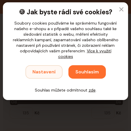
🚚 Doprava zdarma nad 1.200,- Kč pro ČR
🍪 Jak byste rádi své cookies?
Soubory cookies používáme ke správnému fungování
CZK
našeho e-shopu a v případě vašeho souhlasu také ke
sledování statistik o webu, měření efektivity
reklamních kampaní, zapamatování vašeho oblíbeného
nastavení při používání stránek, či zobrazení reklam
odpovídajících vašim preferencím.
Více k využití
cookies
Úvod
Samohýl
Vitamíny a minerály
Drobní savci
Králík
Králík
Nastavení
Souhlasím
Cena:
Souhlas můžete odmítnout
zde
.
Od
Do
Kč
Kč