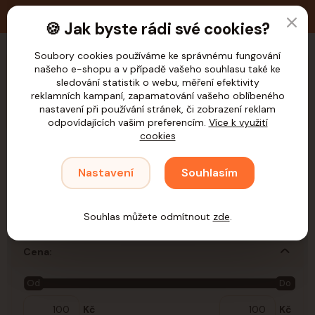
🚚 Doprava zdarma nad 1.200,- Kč pro ČR
🍪 Jak byste rádi své cookies?
Soubory cookies používáme ke správnému fungování
našeho e-shopu a v případě vašeho souhlasu také ke
CZK
sledování statistik o webu, měření efektivity
reklamních kampaní, zapamatování vašeho oblíbeného
nastavení při používání stránek, či zobrazení reklam
odpovídajících vašim preferencím.
Více k využití
cookies
Úvod
Samohýl
Vybavení klecí (krmítka,bidýlka,...)
Drobní savci
Nastavení
Souhlasím
Křeček
Křeček
Souhlas můžete odmítnout
zde
.
Cena:
Od
Do
Kč
Kč