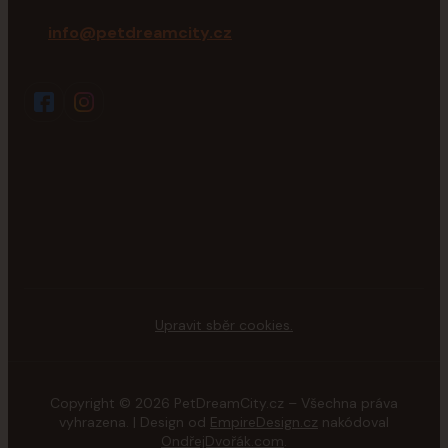
info@petdreamcity.cz
Upravit sběr cookies.
Copyright © 2026 PetDreamCity.cz – Všechna práva
vyhrazena. | Design od
EmpireDesign.cz
nakódoval
OndřejDvořák.com
.