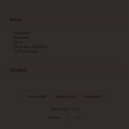
Štítky
Skladem
Novinka
Akce
Doprava ZDARMA
TOP produkt
Výrobce
Nejnovější
Nejlevnější
Nejdražší
Zobrazuji 1-1 z 1
strana
z 1