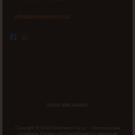
info@petdreamcity.cz
Upravit sběr cookies.
Copyright © 2026 PetDreamCity.cz – Všechna práva
vyhrazena. | Design od
EmpireDesign.cz
nakódoval