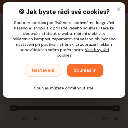
🚚 Doprava zdarma nad 1.200,- Kč pro ČR
🍪 Jak byste rádi své cookies?
Soubory cookies používáme ke správnému fungování
našeho e-shopu a v případě vašeho souhlasu také ke
CZK
sledování statistik o webu, měření efektivity
reklamních kampaní, zapamatování vašeho oblíbeného
nastavení při používání stránek, či zobrazení reklam
odpovídajících vašim preferencím.
Více k využití
cookies
Úvod
Samohýl
Suchá
Drobní savci
Osmák
Nastavení
Souhlasím
Osmák
Souhlas můžete odmítnout
zde
.
Cena:
Od
Do
Kč
Kč