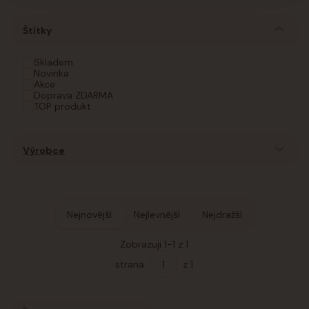
Štítky
Skladem
Novinka
Akce
Doprava ZDARMA
TOP produkt
Výrobce
Nejnovější
Nejlevnější
Nejdražší
Zobrazuji 1-1 z 1
strana
z 1