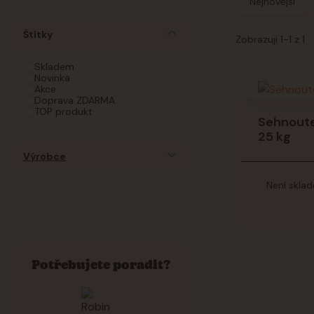
Nejnovější
Štítky
Zobrazuji 1-1 z 1
Skladem
Novinka
Akce
Doprava ZDARMA
TOP produkt
Sehnoute
25 kg
Výrobce
Není skla
Potřebujete poradit?