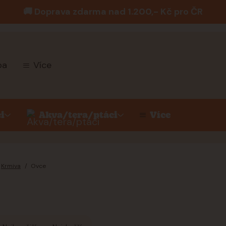
🚚 Doprava zdarma nad 1.200,- Kč pro ČR
ba
Více
i
Akva/tera/ptáci
Více
Krmiva
Ovce