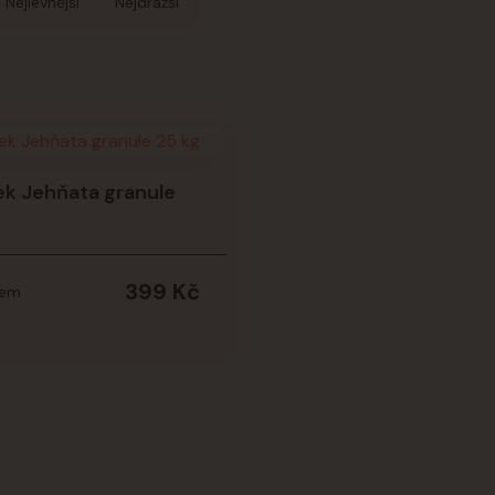
Nejlevnější
Nejdražší
k Jehňata granule
399 Kč
dem