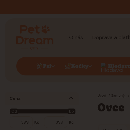
O nás
Doprava a plat
Psi
Kočky
Hlodavc
Úvod
Samohýl
Cena:
Ovce
Od
Do
Kč
Kč