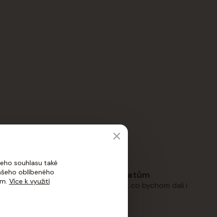
eho souhlasu také
vašeho oblíbeného
Láska ke zvířatům
ím.
Více k využití
tějí čekat.
Nabízíme jen to, co bychom dali i
těm našim.