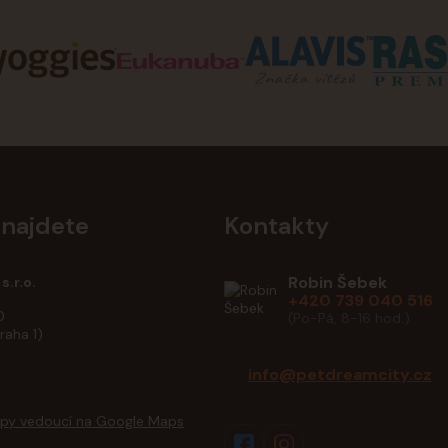
 najdete
Kontakty
Robin Šebek
s.r.o.
+420 739 040 516
0
(Po-Pá, 8-16 hod.)
raha 1)
info@petdreamcity.cz