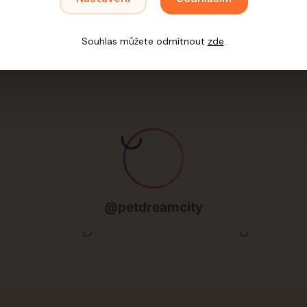
imi produkty a označte 
Souhlas můžete odmítnout
zde
.