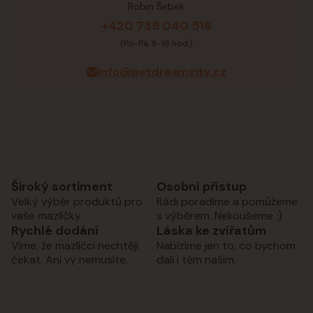
Robin Šebek
+420 739 040 516
(Po-Pá, 8-16 hod.)
info@petdreamcity.cz
Široký sortiment
Osobní přístup
Velký výběr produktů pro
Rádi poradíme a pomůžeme
vaše mazlíčky
s výběrem. Nekoušeme :)
Rychlé dodání
Láska ke zvířatům
Víme, že mazlíčci nechtějí
Nabízíme jen to, co bychom
čekat. Ani vy nemusíte.
dali i těm našim.