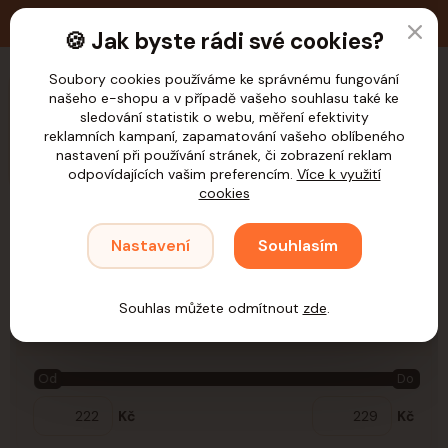
🚚 Doprava zdarma nad 1.200,- Kč pro ČR
🍪 Jak byste rádi své cookies?
Soubory cookies používáme ke správnému fungování
našeho e-shopu a v případě vašeho souhlasu také ke
CZK
sledování statistik o webu, měření efektivity
reklamních kampaní, zapamatování vašeho oblíbeného
nastavení při používání stránek, či zobrazení reklam
odpovídajících vašim preferencím.
Více k využití
cookies
Úvod
Samohýl
Suchá
Ryba
Nastavení
Souhlasím
Ryba
Souhlas můžete odmítnout
zde
.
Cena:
Od
Do
Kč
Kč