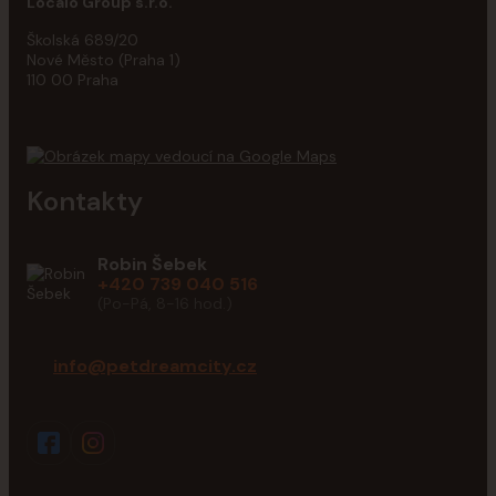
Localo Group s.r.o.
Školská 689/20
Nové Město (Praha 1)
110 00 Praha
Kontakty
Robin Šebek
+420 739 040 516
(Po-Pá, 8-16 hod.)
info@petdreamcity.cz