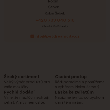
Robin Šebek
+420 739 040 516
(Po-Pá, 8-16 hod.)
info@petdreamcity.cz
Široký sortiment
Osobní přístup
Velký výběr produktů pro
Rádi poradíme a pomůžeme
vaše mazlíčky
s výběrem. Nekoušeme :)
Rychlé dodání
Láska ke zvířatům
Víme, že mazlíčci nechtějí
Nabízíme jen to, co bychom
čekat. Ani vy nemusíte.
dali i těm našim.