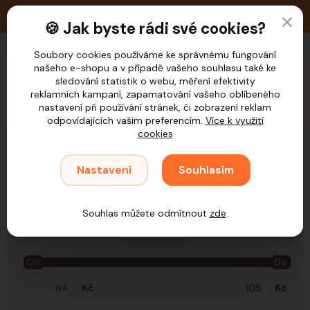
🚚 Doprava zdarma nad 1.200,- Kč pro ČR
🍪 Jak byste rádi své cookies?
Soubory cookies používáme ke správnému fungování
našeho e-shopu a v případě vašeho souhlasu také ke
CZK
sledování statistik o webu, měření efektivity
reklamních kampaní, zapamatování vašeho oblíbeného
nastavení při používání stránek, či zobrazení reklam
odpovídajících vašim preferencím.
Více k využití
cookies
Úvod
Samohýl
Pochoutky
Ryba
Nastavení
Souhlasím
Ryba
Souhlas můžete odmítnout
zde
.
Cena:
Od
Do
Kč
Kč