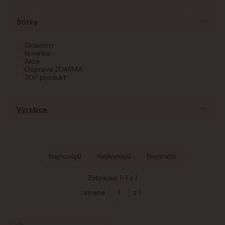
Štítky
Skladem
Novinka
Akce
Doprava ZDARMA
TOP produkt
Výrobce
Nejnovější
Nejlevnější
Nejdražší
Zobrazuji 1-1 z 1
strana
z 1