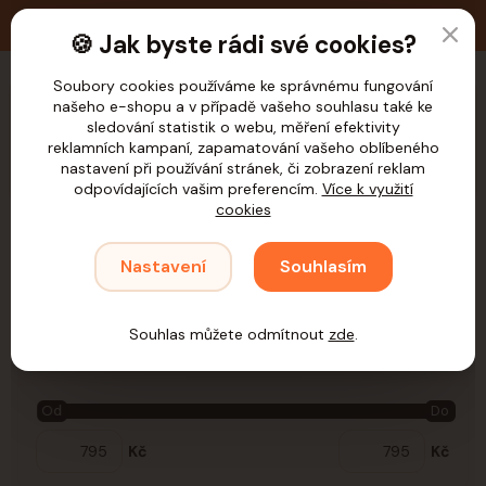
🚚 Doprava zdarma nad 1.200,- Kč pro ČR
🍪 Jak byste rádi své cookies?
Soubory cookies používáme ke správnému fungování
našeho e-shopu a v případě vašeho souhlasu také ke
CZK
sledování statistik o webu, měření efektivity
reklamních kampaní, zapamatování vašeho oblíbeného
nastavení při používání stránek, či zobrazení reklam
odpovídajících vašim preferencím.
Více k využití
cookies
Úvod
Samohýl
Rehydratancia, antidiarhoika
Ovce
skot
Nastavení
Souhlasím
skot
Souhlas můžete odmítnout
zde
.
Cena:
Od
Do
Kč
Kč