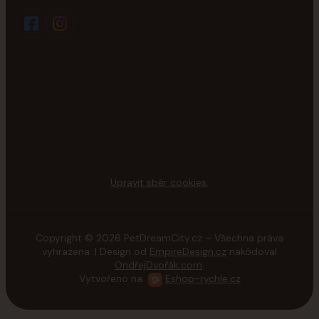
Upravit sběr cookies.
Copyright © 2026 PetDreamCity.cz – Všechna práva
vyhrazena. | Design od
EmpireDesign.cz
nakódoval
OndřejDvořák.com
.
Vytvořeno na
Eshop-rychle.cz