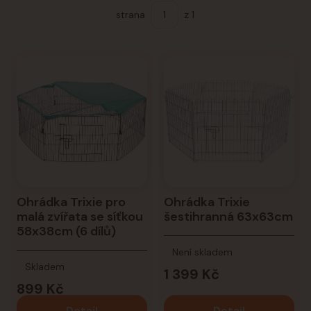
strana
z 1
Ohrádka Trixie pro
Ohrádka Trixie
malá zvířata se síťkou
šestihranná 63x63cm
58x38cm (6 dílů)
Není skladem
Skladem
1 399 Kč
899 Kč
Detail
Detail