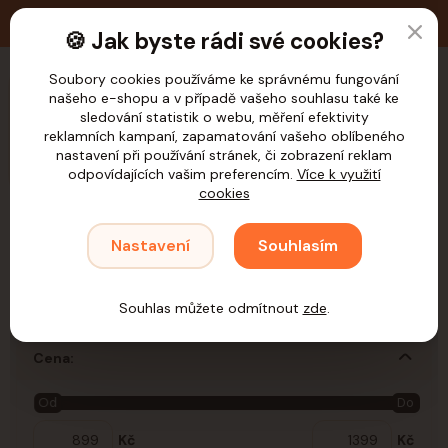
🚚 Doprava zdarma nad 1.200,- Kč pro ČR
🍪 Jak byste rádi své cookies?
Soubory cookies používáme ke správnému fungování
našeho e-shopu a v případě vašeho souhlasu také ke
CZK
sledování statistik o webu, měření efektivity
reklamních kampaní, zapamatování vašeho oblíbeného
nastavení při používání stránek, či zobrazení reklam
odpovídajících vašim preferencím.
Více k využití
cookies
Úvod
Hlodavci
Klece, boxy a ohrádky
Králíkárny a ohrádky
Nastavení
Souhlasím
Ohrádky
Ohrádky
Souhlas můžete odmítnout
zde
.
Cena:
Od
Do
Kč
Kč